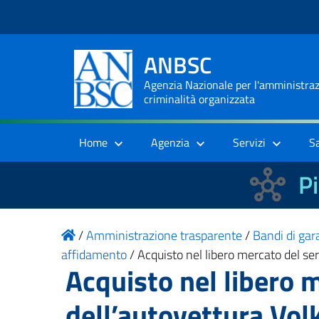
ANBSC
Agenzia Nazionale per l'amministrazi
criminalità organizzata
Home
Agenzia
Servizi
S
Pi
/
Amministrazione trasparente
/
Bandi di gara
affidamento
/
Acquisto nel libero mercato del se
Acquisto nel libero m
dell’autovettura Vol