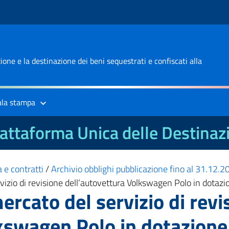
one e la destinazione dei beni sequestrati e confiscati alla
ala stampa
attaforma Unica delle Destinaz
 e contratti
/
Archivio obblighi pubblicazione fino al 31.12.
rvizio di revisione dell’autovettura Volkswagen Polo in dotaz
ercato del servizio di revi
kswagen Polo in dotazione