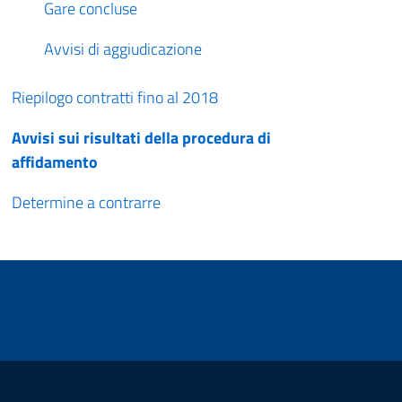
Gare concluse
Avvisi di aggiudicazione
Riepilogo contratti fino al 2018
Avvisi sui risultati della procedura di
affidamento
Determine a contrarre