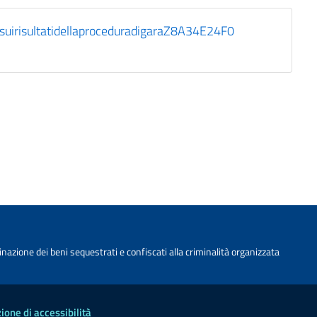
irisultatidellaproceduradigaraZ8A34E24F0
nazione dei beni sequestrati e confiscati alla criminalità organizzata
ione di accessibilità