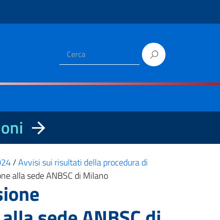
ioni
2024
/
Avvisi sui risultati della procedura di
ione alla sede ANBSC di Milano
sione
 alla sede ANBSC di