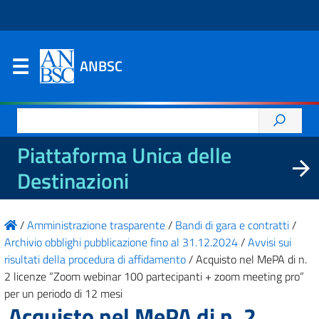
ANBSC
Ricerca
per:
Piattaforma Unica delle
Destinazioni
/
Amministrazione trasparente
/
Bandi di gara e contratti
/
Archivio obblighi pubblicazione fino al 31.12.2024
/
Avvisi sui
risultati della procedura di affidamento
/
Acquisto nel MePA di n.
2 licenze “Zoom webinar 100 partecipanti + zoom meeting pro”
per un periodo di 12 mesi
Acquisto nel MePA di n. 2