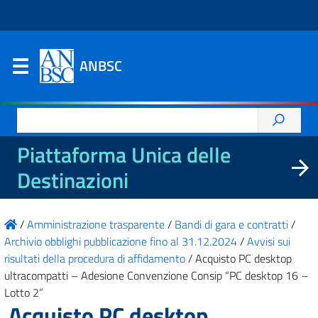
ANBSC
Ricerca
per:
Piattaforma Unica delle
Destinazioni
/
Amministrazione trasparente
/
Bandi di gara e contratti
/
Archivio obblighi pubblicazione fino al 31.12.2024
/
Avvisi sui
risultati della procedura di affidamento
/
Acquisto PC desktop
ultracompatti – Adesione Convenzione Consip “PC desktop 16 –
Lotto 2”
Acquisto PC desktop