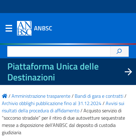
ANBSC
Ricerca
per:
Piattaforma Unica delle
Destinazioni
/
Amministrazione trasparente
/
Bandi di gara e contratti
/
Archivio obblighi pubblicazione fino al 31.12.2024
/
Avvisi sui
risultati della procedura di affidamento
/
Acquisto servizio di
“soccorso stradale” per il ritiro di due autovetture sequestrate
messe a disposizione dell’ANBSC dal deposito di custodia
giudiziaria