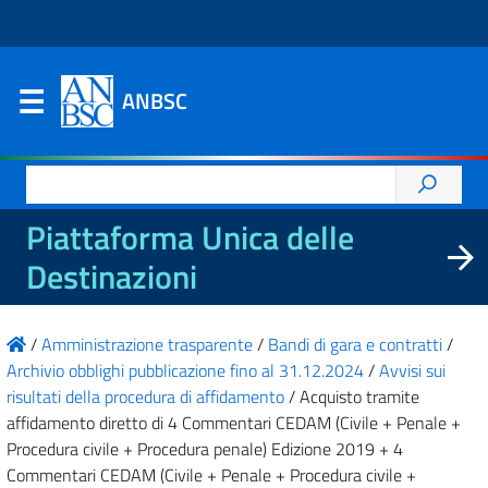
ANBSC
Ricerca
per:
Piattaforma Unica delle
Destinazioni
/
Amministrazione trasparente
/
Bandi di gara e contratti
/
Archivio obblighi pubblicazione fino al 31.12.2024
/
Avvisi sui
risultati della procedura di affidamento
/
Acquisto tramite
affidamento diretto di 4 Commentari CEDAM (Civile + Penale +
Procedura civile + Procedura penale) Edizione 2019 + 4
Commentari CEDAM (Civile + Penale + Procedura civile +