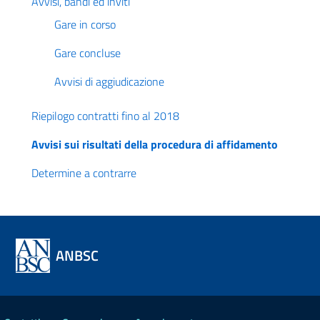
Avvisi, bandi ed inviti
Gare in corso
Gare concluse
Avvisi di aggiudicazione
Riepilogo contratti fino al 2018
Avvisi sui risultati della procedura di affidamento
Determine a contrarre
ANBSC