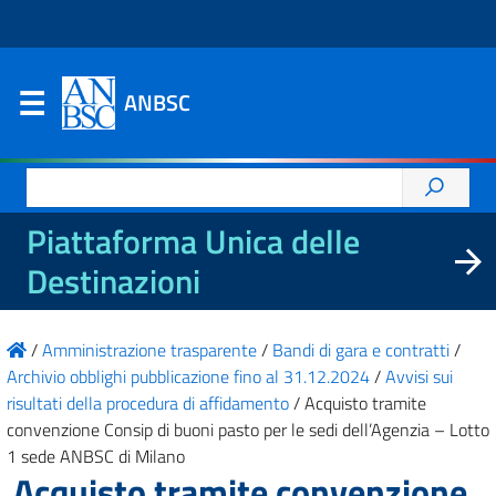
ANBSC
Ricerca
per:
Piattaforma Unica delle
Destinazioni
/
Amministrazione trasparente
/
Bandi di gara e contratti
/
Archivio obblighi pubblicazione fino al 31.12.2024
/
Avvisi sui
risultati della procedura di affidamento
/
Acquisto tramite
convenzione Consip di buoni pasto per le sedi dell’Agenzia – Lotto
1 sede ANBSC di Milano
Acquisto tramite convenzione