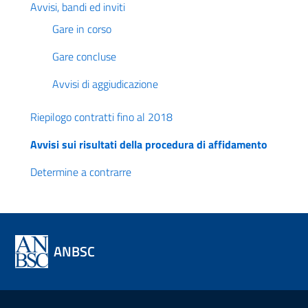
Avvisi, bandi ed inviti
Gare in corso
Gare concluse
Avvisi di aggiudicazione
Riepilogo contratti fino al 2018
Avvisi sui risultati della procedura di affidamento
Determine a contrarre
ANBSC