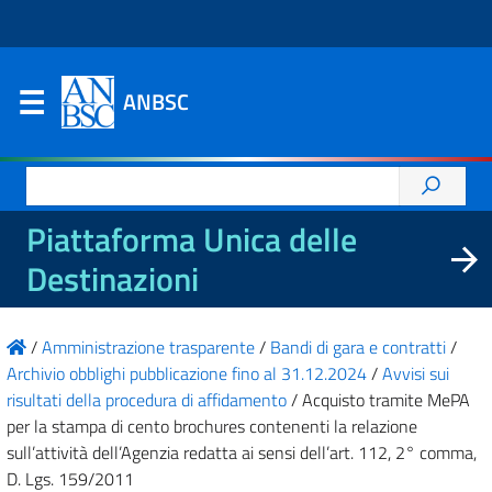
ANBSC
Ricerca
per:
Piattaforma Unica delle
Destinazioni
/
Amministrazione trasparente
/
Bandi di gara e contratti
/
Archivio obblighi pubblicazione fino al 31.12.2024
/
Avvisi sui
risultati della procedura di affidamento
/
Acquisto tramite MePA
per la stampa di cento brochures contenenti la relazione
sull’attività dell’Agenzia redatta ai sensi dell’art. 112, 2° comma,
D. Lgs. 159/2011