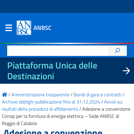
ANBSC
Ricerca
per:
Piattaforma Unica delle
Destinazioni
/
Amministrazione trasparente
/
Bandi di gara e contratti
/
Archivio obblighi pubblicazione fino al 31.12.2024
/
Avvisi sui
risultati della procedura di affidamento
/
Adesione a convenzione
Consip per la fornitura di energia elettrica – Sede ANBSC di
Reggio di Calabria
Adesione a convenzione