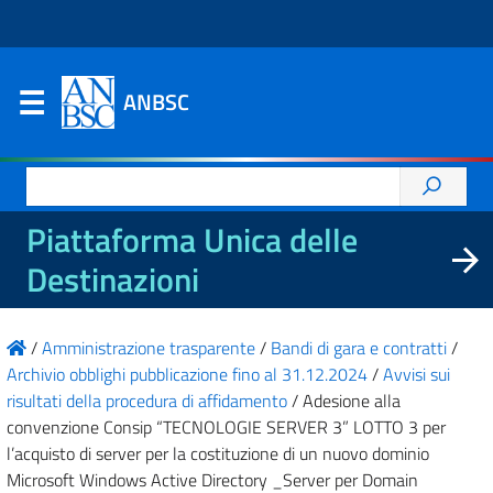
ANBSC
Ricerca
per:
Piattaforma Unica delle
Destinazioni
/
Amministrazione trasparente
/
Bandi di gara e contratti
/
Archivio obblighi pubblicazione fino al 31.12.2024
/
Avvisi sui
risultati della procedura di affidamento
/
Adesione alla
convenzione Consip “TECNOLOGIE SERVER 3” LOTTO 3 per
l’acquisto di server per la costituzione di un nuovo dominio
Microsoft Windows Active Directory _Server per Domain