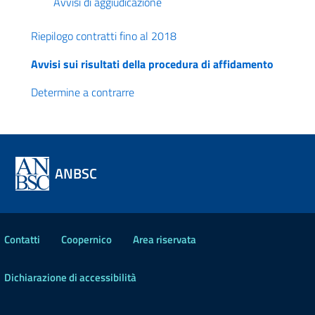
Avvisi di aggiudicazione
Riepilogo contratti fino al 2018
Avvisi sui risultati della procedura di affidamento
Determine a contrarre
ANBSC
Contatti
Coopernico
Area riservata
Dichiarazione di accessibilità