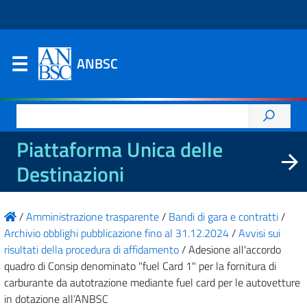
ANBSC
Ricerca
per:
Piattaforma Unica delle
Destinazioni
/
Amministrazione trasparente
/
Bandi di gara e contratti
/
Archivio obblighi pubblicazione fino al 31.12.2024
/
Avvisi sui
risultati della procedura di affidamento
/
Adesione all'accordo
quadro di Consip denominato "fuel Card 1" per la fornitura di
carburante da autotrazione mediante fuel card per le autovetture
in dotazione all’ANBSC