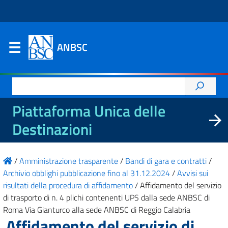
ANBSC
Ricerca
per:
Piattaforma Unica delle
Destinazioni
/
Amministrazione trasparente
/
Bandi di gara e contratti
/
Archivio obblighi pubblicazione fino al 31.12.2024
/
Avvisi sui
risultati della procedura di affidamento
/
Affidamento del servizio
di trasporto di n. 4 plichi contenenti UPS dalla sede ANBSC di
Roma Via Gianturco alla sede ANBSC di Reggio Calabria
Affidamento del servizio di