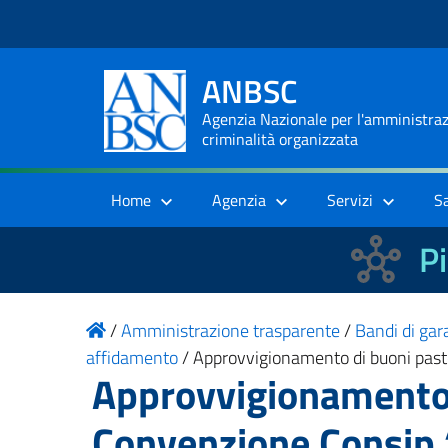
ANBSC
Agenzia Nazionale per l'amministrazi
criminalità organizzata
Home
Agenzia
Servizi
S
Pi
/
Amministrazione trasparente
/
Bandi di gara
affidamento
/
Approvvigionamento di buoni pasto
Approvvigionamento 
Convenzione Consip 