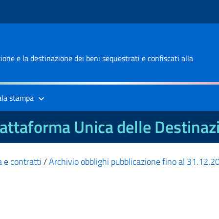
one e la destinazione dei beni sequestrati e confiscati alla
ala stampa
attaforma Unica delle Destinaz
 e contratti
/
Archivio obblighi pubblicazione fino al 31.12.