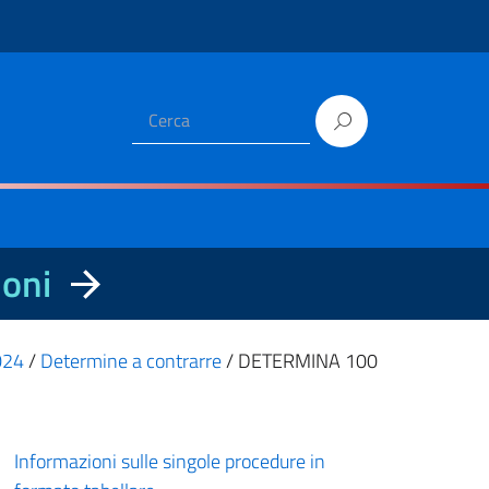
ioni
2024
/
Determine a contrarre
/
DETERMINA 100
Informazioni sulle singole procedure in