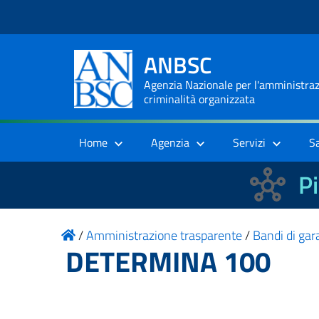
ANBSC
Agenzia Nazionale per l'amministrazi
criminalità organizzata
Home
Agenzia
Servizi
S
Pi
/
Amministrazione trasparente
/
Bandi di gara
DETERMINA 100