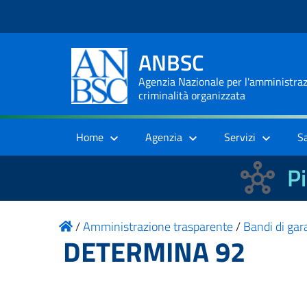
ANBSC
Agenzia Nazionale per l'amministrazi
criminalità organizzata
Home
Agenzia
Servizi
S
Pi
/
Amministrazione trasparente
/
Bandi di gara
DETERMINA 92