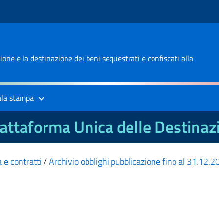
one e la destinazione dei beni sequestrati e confiscati alla
ala stampa
attaforma Unica delle Destinaz
 e contratti
/
Archivio obblighi pubblicazione fino al 31.12.