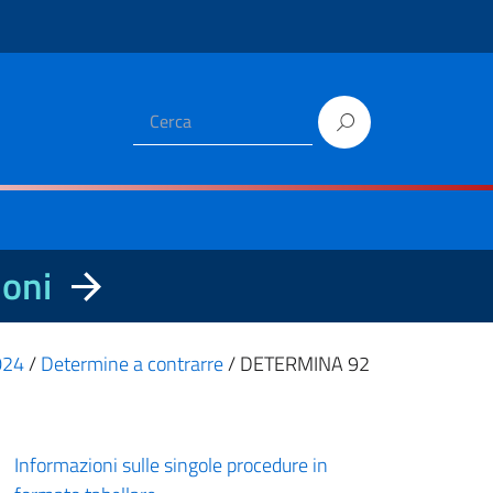
ioni
2024
/
Determine a contrarre
/
DETERMINA 92
Informazioni sulle singole procedure in