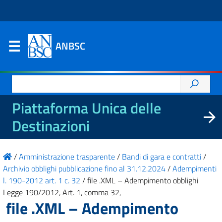
ANBSC
Ricerca
per:
Piattaforma Unica delle
Destinazioni
/
Amministrazione trasparente
/
Bandi di gara e contratti
/
Archivio obblighi pubblicazione fino al 31.12.2024
/
Adempimenti
l. 190-2012 art. 1 c. 32
/
file .XML – Adempimento obblighi
Legge 190/2012, Art. 1, comma 32,
file .XML – Adempimento