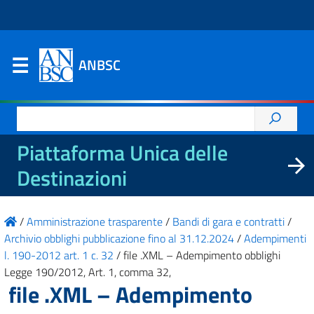
ANBSC
Ricerca
per:
Piattaforma Unica delle
Destinazioni
/
Amministrazione trasparente
/
Bandi di gara e contratti
/
Archivio obblighi pubblicazione fino al 31.12.2024
/
Adempimenti
l. 190-2012 art. 1 c. 32
/
file .XML – Adempimento obblighi
Legge 190/2012, Art. 1, comma 32,
file .XML – Adempimento