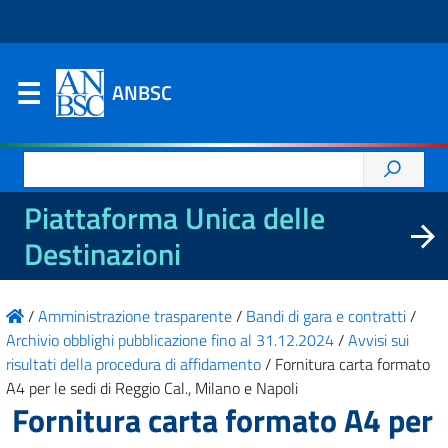
ANBSC
Ricerca
per:
Piattaforma Unica delle
Destinazioni
/
Amministrazione trasparente
/
Bandi di gara e contratti
/
Archivio obblighi pubblicazione fino al 31.12.2024
/
Avvisi sui
risultati della procedura di affidamento
/
Fornitura carta formato
A4 per le sedi di Reggio Cal., Milano e Napoli
Fornitura carta formato A4 per