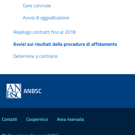
Gare concluse
Avvisi di aggiudicazione
Riepilogo contratti fino al 2018
Avvisi sui risultati della procedura di affidamento
Determine a contrarre
ANBSC
Contatti
Coopernico
Area riservata