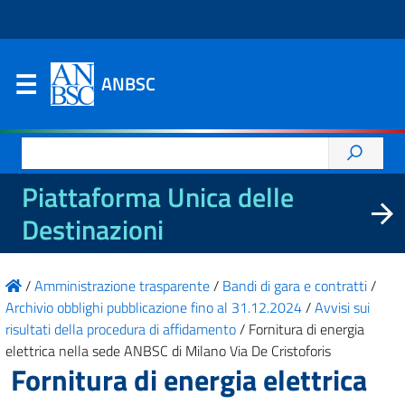
ANBSC
Ricerca
per:
Piattaforma Unica delle
Destinazioni
/
Amministrazione trasparente
/
Bandi di gara e contratti
/
Archivio obblighi pubblicazione fino al 31.12.2024
/
Avvisi sui
risultati della procedura di affidamento
/
Fornitura di energia
elettrica nella sede ANBSC di Milano Via De Cristoforis
Fornitura di energia elettrica