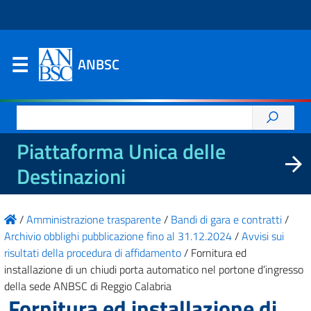
ANBSC
Ricerca
per:
Piattaforma Unica delle
Destinazioni
/
Amministrazione trasparente
/
Bandi di gara e contratti
/
Archivio obblighi pubblicazione fino al 31.12.2024
/
Avvisi sui
risultati della procedura di affidamento
/
Fornitura ed
installazione di un chiudi porta automatico nel portone d’ingresso
della sede ANBSC di Reggio Calabria
Fornitura ed installazione di