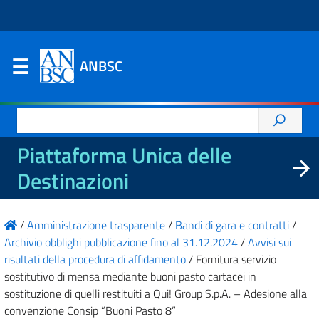
ANBSC
Ricerca
per:
Piattaforma Unica delle
Destinazioni
/
Amministrazione trasparente
/
Bandi di gara e contratti
/
Archivio obblighi pubblicazione fino al 31.12.2024
/
Avvisi sui
risultati della procedura di affidamento
/
Fornitura servizio
sostitutivo di mensa mediante buoni pasto cartacei in
sostituzione di quelli restituiti a Qui! Group S.p.A. – Adesione alla
convenzione Consip “Buoni Pasto 8”