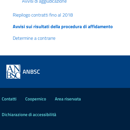
Avvisi di aggiudicazione
Riepilogo contratti fino al 2018
Avvisi sui risultati della procedura di affidamento
Determine a contrarre
ANBSC
Contatti
Coopernico
Area riservata
Dichiarazione di accessibilità