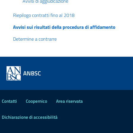
Avvisi di aggiudicazione
Riepilogo contratti fino al 2018
Avvisi sui risultati della procedura di affidamento
Determine a contrarre
ANBSC
Contatti
Coopernico
Area riservata
Dichiarazione di accessibilità