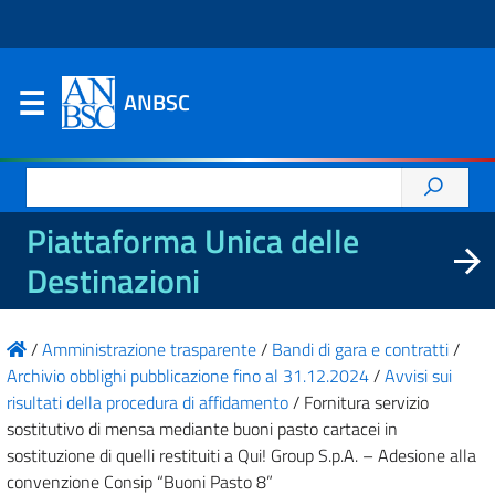
ANBSC
Ricerca
per:
Piattaforma Unica delle
Destinazioni
/
Amministrazione trasparente
/
Bandi di gara e contratti
/
Archivio obblighi pubblicazione fino al 31.12.2024
/
Avvisi sui
risultati della procedura di affidamento
/
Fornitura servizio
sostitutivo di mensa mediante buoni pasto cartacei in
sostituzione di quelli restituiti a Qui! Group S.p.A. – Adesione alla
convenzione Consip “Buoni Pasto 8”