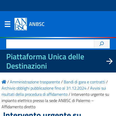
ANBSC
Ricerca
per:
Piattaforma Unica delle
Destinazioni
/
Amministrazione trasparente
/
Bandi di gara e contratti
/
Archivio obblighi pubblicazione fino al 31.12.2024
/
Avvisi sui
risultati della procedura di affidamento
/
Intervento urgente su
impianto elettrico presso la sede ANBSC di Palermo –
Affidamento diretto
Intervento urgente su