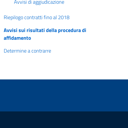
Avvisi di aggiudicazione
Riepilogo contratti fino al 2018
Avvisi sui risultati della procedura di
affidamento
Determine a contrarre