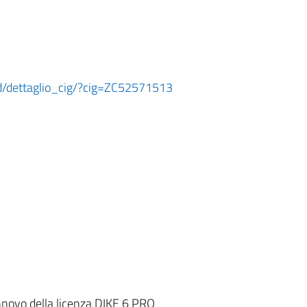
ard/dettaglio_cig/?cig=ZC52571513
innovo della licenza DIKE 6 PRO