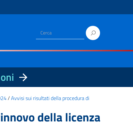
ioni
2024
/
Avvisi sui risultati della procedura di
innovo della licenza