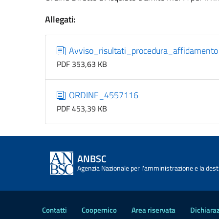
Allegati:
Avviso_risultati_procedura_affidame
PDF 353,63 KB
ORDINE_4557116
PDF 453,39 KB
ANBSC
Agenzia Nazionale per l'amministrazione e la desti
Contatti
Coopernico
Area riservata
Dichiaraz