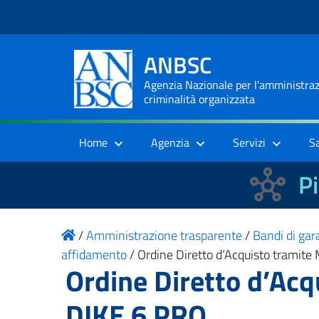
ANBSC
Agenzia Nazionale per l'amministrazi
criminalità organizzata
Home
Agenzia
Servizi
S
Pi
/
Amministrazione trasparente
/
Bandi di gara
affidamento
/
Ordine Diretto d’Acquisto tramite 
Ordine Diretto d’Acq
DIKE 6 PRO