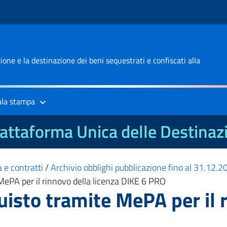
one e la destinazione dei beni sequestrati e confiscati alla
ala stampa
attaforma Unica delle Destinaz
 e contratti
/
Archivio obblighi pubblicazione fino al 31.12.
MePA per il rinnovo della licenza DIKE 6 PRO
uisto tramite MePA per il r