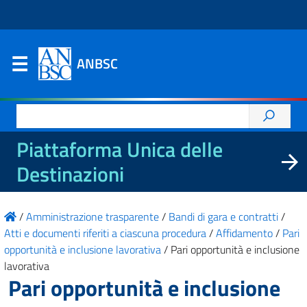
ANBSC
Ricerca
per:
Piattaforma Unica delle
Destinazioni
/
Amministrazione trasparente
/
Bandi di gara e contratti
/
Atti e documenti riferiti a ciascuna procedura
/
Affidamento
/
Pari
opportunità e inclusione lavorativa
/
Pari opportunità e inclusione
lavorativa
Pari opportunità e inclusione