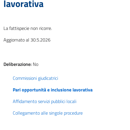
lavorativa
La fattispecie non ricorre.
Aggiornato al 30.5.2026
Deliberazione:
No
Commissioni giudicatrici
Pari opportunità e inclusione lavorativa
Affidamento servizi pubblici locali
Collegamento alle singole procedure