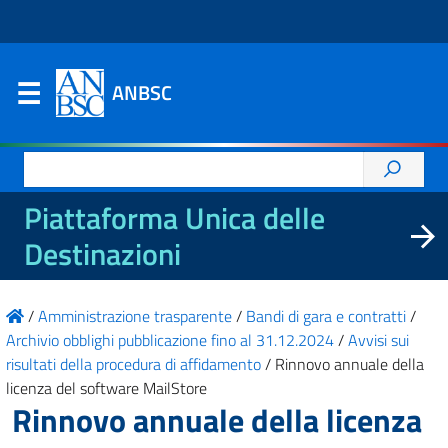
ANBSC
Ricerca
per:
Piattaforma Unica delle
Destinazioni
/
Amministrazione trasparente
/
Bandi di gara e contratti
/
Archivio obblighi pubblicazione fino al 31.12.2024
/
Avvisi sui
risultati della procedura di affidamento
/
Rinnovo annuale della
licenza del software MailStore
Rinnovo annuale della licenza