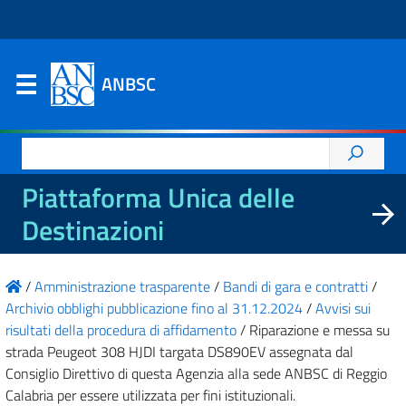
ANBSC
Ricerca
per:
Piattaforma Unica delle
Destinazioni
/
Amministrazione trasparente
/
Bandi di gara e contratti
/
Archivio obblighi pubblicazione fino al 31.12.2024
/
Avvisi sui
risultati della procedura di affidamento
/
Riparazione e messa su
strada Peugeot 308 HJDI targata DS890EV assegnata dal
Consiglio Direttivo di questa Agenzia alla sede ANBSC di Reggio
Calabria per essere utilizzata per fini istituzionali.