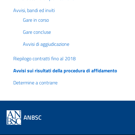
Avvisi, bandi ed inviti
Gare in corso
Gare concluse
Avvisi di aggiudicazione
Riepilogo contratti fino al 2018
Avvisi sui risultati della procedura di affidamento
Determine a contrarre
ANBSC