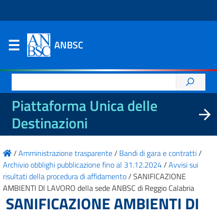
ANBSC
Ricerca
per:
Piattaforma Unica delle
Destinazioni
/
Amministrazione trasparente
/
Bandi di gara e contratti
/
Archivio obblighi pubblicazione fino al 31.12.2024
/
Avvisi sui
risultati della procedura di affidamento
/
SANIFICAZIONE
AMBIENTI DI LAVORO della sede ANBSC di Reggio Calabria
SANIFICAZIONE AMBIENTI DI