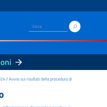
ioni
2024
/
Avvisi sui risultati della procedura di
o