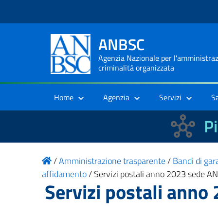
ANBSC
Agenzia Nazionale per l'amministrazi
criminalità organizzata
Home
Agenzia
Servizi
S
Pi
/
Amministrazione trasparente
/
Bandi di gara
affidamento
/
Servizi postali anno 2023 sede A
Servizi postali ann