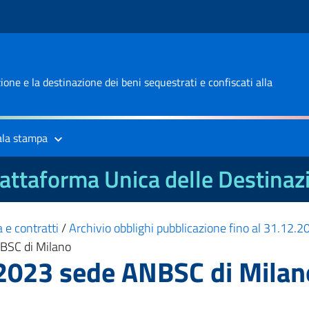
one e la destinazione dei beni sequestrati e confiscati alla
ala stampa
attaforma Unica delle Destinaz
 e contratti
/
Archivio obblighi pubblicazione fino al 31.12.
NBSC di Milano
o 2023 sede ANBSC di Milan