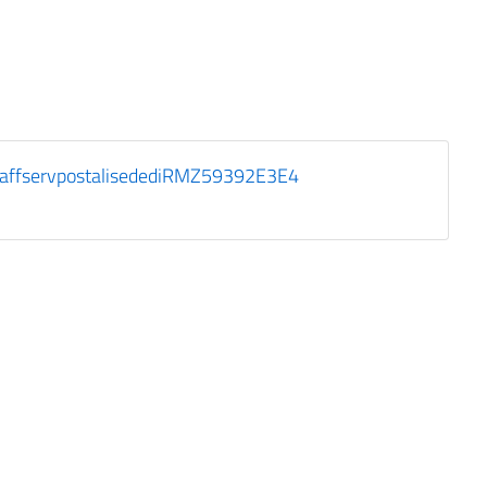
ffservpostalisedediRMZ59392E3E4