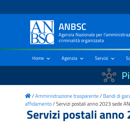
ANBSC
Agenzia Nazionale per l'amministrazi
criminalità organizzata
Home
Agenzia
Servizi
S
Pi
/
Amministrazione trasparente
/
Bandi di gara
affidamento
/
Servizi postali anno 2023 sede 
Servizi postali ann