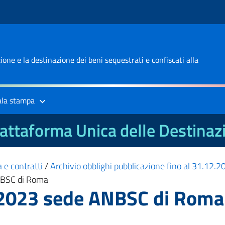
one e la destinazione dei beni sequestrati e confiscati alla
ala stampa
attaforma Unica delle Destinaz
 e contratti
/
Archivio obblighi pubblicazione fino al 31.12.
ANBSC di Roma
o 2023 sede ANBSC di Roma