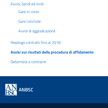
Avvisi, bandi ed inviti
Gare in corso
Gare concluse
Avvisi di aggiudicazione
Riepilogo contratti fino al 2018
Avvisi sui risultati della procedura di affidamento
Determine a contrarre
ANBSC