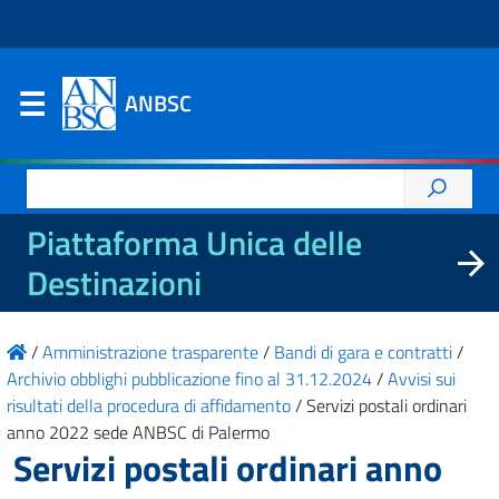
ANBSC
Ricerca
per:
Piattaforma Unica delle
Destinazioni
/
Amministrazione trasparente
/
Bandi di gara e contratti
/
Archivio obblighi pubblicazione fino al 31.12.2024
/
Avvisi sui
risultati della procedura di affidamento
/
Servizi postali ordinari
anno 2022 sede ANBSC di Palermo
Servizi postali ordinari anno