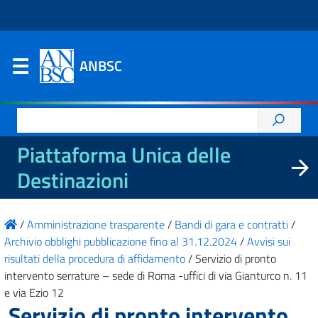
ANBSC
Ricerca
per:
Piattaforma Unica delle
Destinazioni
/
Amministrazione trasparente
/
Bandi di gara e contratti
/
Archivio obblighi pubblicazione fino al 31.12.2024
/
Avvisi sui
risultati della procedura di affidamento
/
Servizio di pronto
intervento serrature – sede di Roma -uffici di via Gianturco n. 11
e via Ezio 12
Servizio di pronto intervento