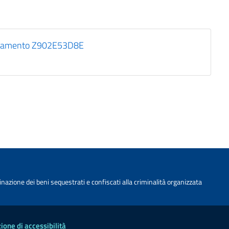
affidamento Z902E53D8E
nazione dei beni sequestrati e confiscati alla criminalità organizzata
ione di accessibilità