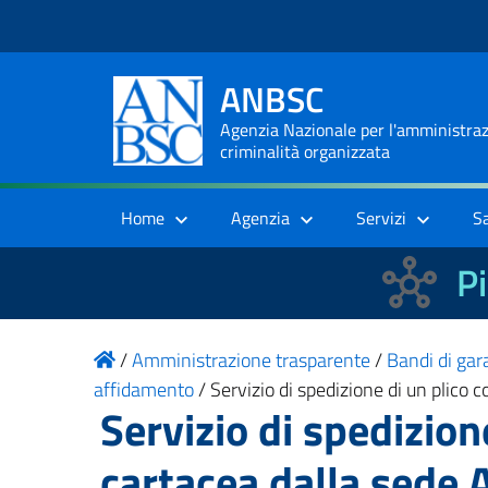
ANBSC
Agenzia Nazionale per l'amministrazi
criminalità organizzata
Home
Agenzia
Servizi
S
Pi
/
Amministrazione trasparente
/
Bandi di gara
affidamento
/
Servizio di spedizione di un plic
Servizio di spedizio
cartacea dalla sede 