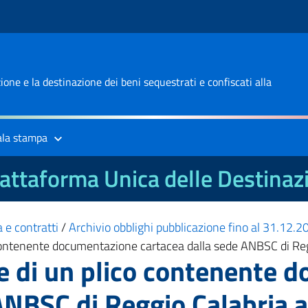
one e la destinazione dei beni sequestrati e confiscati alla
ala stampa
attaforma Unica delle Destinaz
 e contratti
/
Archivio obblighi pubblicazione fino al 31.12.
o contenente documentazione cartacea dalla sede ANBSC di Re
ne di un plico contenente
ANBSC di Reggio Calabria 