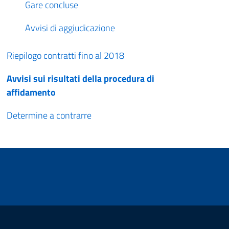
Gare concluse
Avvisi di aggiudicazione
Riepilogo contratti fino al 2018
Avvisi sui risultati della procedura di
affidamento
Determine a contrarre