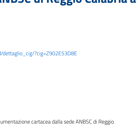
ard/dettaglio_cig/?cig=Z902E53D8E
documentazione cartacea dalla sede ANBSC di Reggio