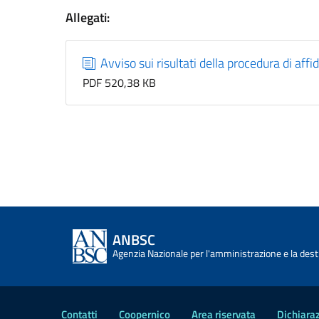
Allegati:
Avviso sui risultati della procedura di 
PDF 520,38 KB
ANBSC
Agenzia Nazionale per l'amministrazione e la desti
Contatti
Coopernico
Area riservata
Dichiaraz