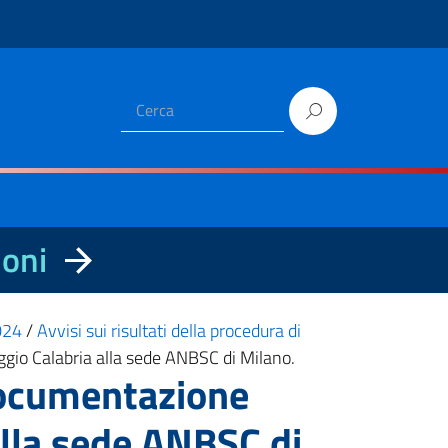
ioni
2024
/
Avvisi sui risultati della procedura di
ggio Calabria alla sede ANBSC di Milano.
 documentazione
alla sede ANBSC di