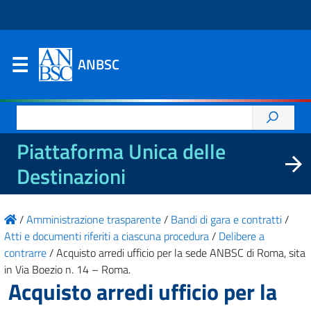
ANBSC
Ricerca
per:
Piattaforma Unica delle
Destinazioni
/
Amministrazione trasparente
/
Bandi di gara e contratti
/
Atti e documenti riferiti a ciascuna procedura
/
Delibere a
contrarre
/
Acquisto arredi ufficio per la sede ANBSC di Roma, sita
in Via Boezio n. 14 – Roma.
Acquisto arredi ufficio per la