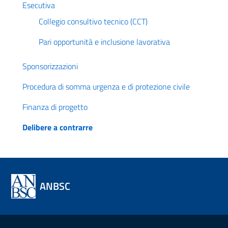
Esecutiva
Collegio consultivo tecnico (CCT)
Pari opportunità e inclusione lavorativa
Sponsorizzazioni
Procedura di somma urgenza e di protezione civile
Finanza di progetto
Delibere a contrarre
ANBSC