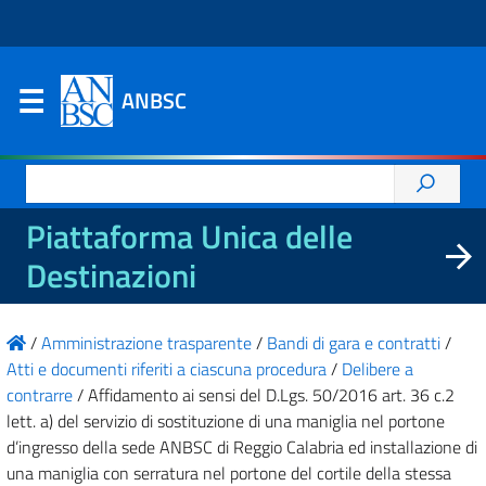
ANBSC
Ricerca
per:
Piattaforma Unica delle
Destinazioni
/
Amministrazione trasparente
/
Bandi di gara e contratti
/
Atti e documenti riferiti a ciascuna procedura
/
Delibere a
contrarre
/
Affidamento ai sensi del D.Lgs. 50/2016 art. 36 c.2
lett. a) del servizio di sostituzione di una maniglia nel portone
d’ingresso della sede ANBSC di Reggio Calabria ed installazione di
una maniglia con serratura nel portone del cortile della stessa