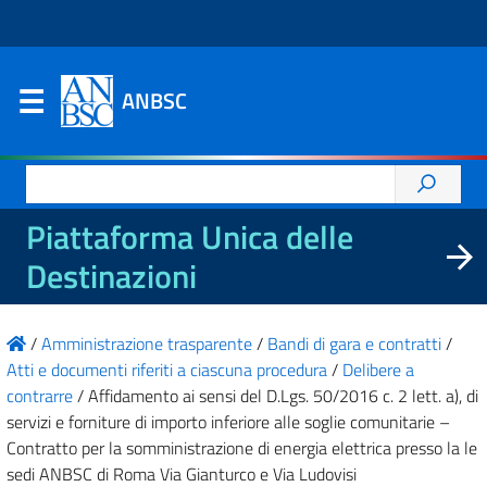
ANBSC
Ricerca
per:
Piattaforma Unica delle
Destinazioni
/
Amministrazione trasparente
/
Bandi di gara e contratti
/
Atti e documenti riferiti a ciascuna procedura
/
Delibere a
contrarre
/
Affidamento ai sensi del D.Lgs. 50/2016 c. 2 lett. a), di
servizi e forniture di importo inferiore alle soglie comunitarie –
Contratto per la somministrazione di energia elettrica presso la le
sedi ANBSC di Roma Via Gianturco e Via Ludovisi