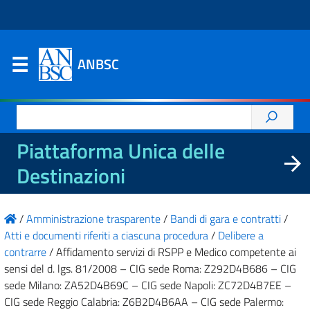
ANBSC
Ricerca
per:
Piattaforma Unica delle
Destinazioni
/
Amministrazione trasparente
/
Bandi di gara e contratti
/
Atti e documenti riferiti a ciascuna procedura
/
Delibere a
contrarre
/
Affidamento servizi di RSPP e Medico competente ai
sensi del d. lgs. 81/2008 – CIG sede Roma: Z292D4B686 – CIG
sede Milano: ZA52D4B69C – CIG sede Napoli: ZC72D4B7EE –
CIG sede Reggio Calabria: Z6B2D4B6AA – CIG sede Palermo: