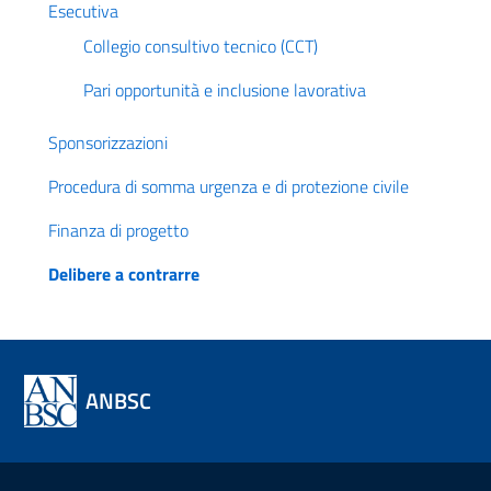
Esecutiva
Collegio consultivo tecnico (CCT)
Pari opportunità e inclusione lavorativa
Sponsorizzazioni
Procedura di somma urgenza e di protezione civile
Finanza di progetto
Delibere a contrarre
ANBSC