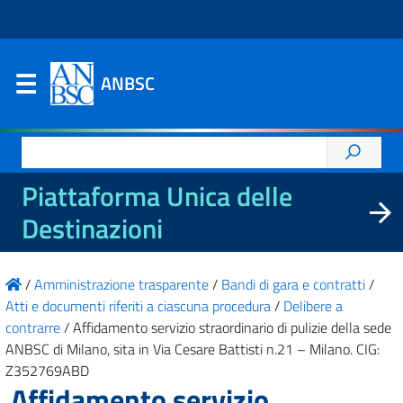
ANBSC
Ricerca
per:
Piattaforma Unica delle
Destinazioni
/
Amministrazione trasparente
/
Bandi di gara e contratti
/
Atti e documenti riferiti a ciascuna procedura
/
Delibere a
contrarre
/
Affidamento servizio straordinario di pulizie della sede
ANBSC di Milano, sita in Via Cesare Battisti n.21 – Milano. CIG:
Z352769ABD
Affidamento servizio