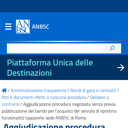
ANBSC
Ricerca
per:
Piattaforma Unica delle
Destinazioni
/
Amministrazione trasparente
/
Bandi di gara e contratti
/
Atti e documenti riferiti a ciascuna procedura
/
Delibere a
contrarre
/
Aggiudicazione procedura negoziata senza previa
pubblicazione del bando per l’acquisto del servizio di ripristino
funzionalità tapparelle sede ANBSC di Roma
Aggiudicazione procedura