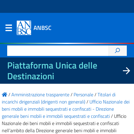
ANBSC
Ricerca
per:
Piattaforma Unica delle
Destinazioni
/
Amministrazione trasparente
/
Personale
/
Titolari di
incarichi dirigenziali (dirigenti non generali)
/
Ufficio Nazionale dei
beni mobili e immobili sequestrati e confiscati - Direzione
generale beni mobili e immobili sequestrati e confiscati
/
Ufficio
Nazionale dei beni mobili e immobili sequestrati e confiscati
nell’ambito della Direzione generale beni mobili e immobili