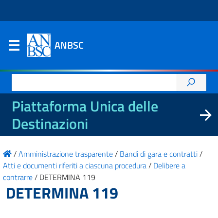
ANBSC
Ricerca
per:
Piattaforma Unica delle
Destinazioni
/
Amministrazione trasparente
/
Bandi di gara e contratti
/
Atti e documenti riferiti a ciascuna procedura
/
Delibere a
contrarre
/
DETERMINA 119
DETERMINA 119