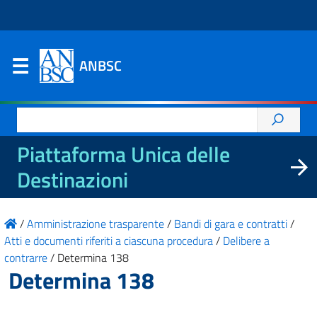
ANBSC
Ricerca
per:
Piattaforma Unica delle
Destinazioni
/
Amministrazione trasparente
/
Bandi di gara e contratti
/
Atti e documenti riferiti a ciascuna procedura
/
Delibere a
contrarre
/
Determina 138
Determina 138