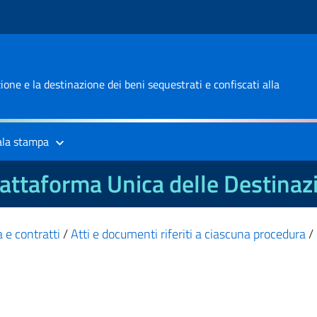
one e la destinazione dei beni sequestrati e confiscati alla
ala stampa
attaforma Unica delle Destinaz
 e contratti
/
Atti e documenti riferiti a ciascuna procedura
/