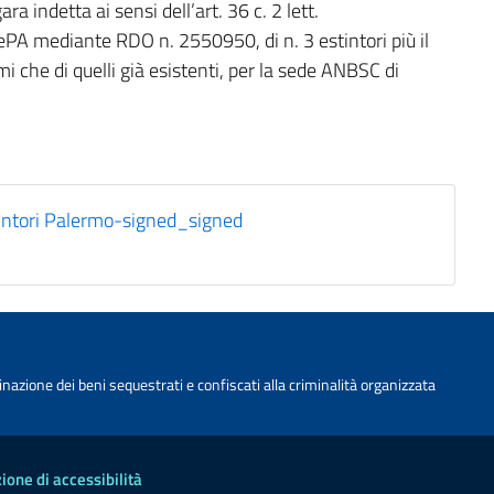
a indetta ai sensi dell’art. 36 c. 2 lett.
MePA mediante RDO n. 2550950, di n. 3 estintori più il
imi che di quelli già esistenti, per la sede ANBSC di
ntori Palermo-signed_signed
nazione dei beni sequestrati e confiscati alla criminalità organizzata
ione di accessibilità