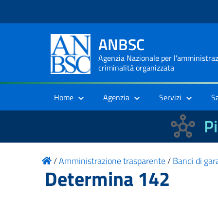
ANBSC
Agenzia Nazionale per l'amministrazi
criminalità organizzata
Home
Agenzia
Servizi
S
Pi
/
Amministrazione trasparente
/
Bandi di gara
Determina 142