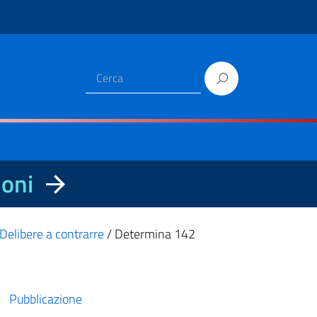
ioni
Delibere a contrarre
/
Determina 142
Pubblicazione