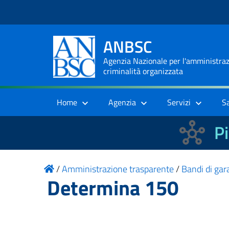
ANBSC
Agenzia Nazionale per l'amministrazi
criminalità organizzata
Home
Agenzia
Servizi
S
Pi
/
Amministrazione trasparente
/
Bandi di gara
Determina 150