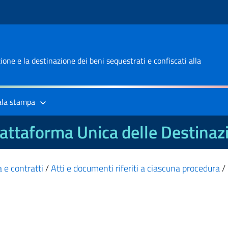
one e la destinazione dei beni sequestrati e confiscati alla
ala stampa
attaforma Unica delle Destinaz
 e contratti
/
Atti e documenti riferiti a ciascuna procedura
/