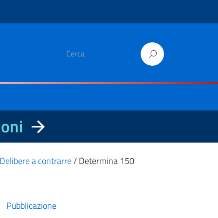
ioni
Delibere a contrarre
/
Determina 150
Pubblicazione