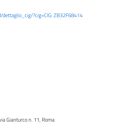
ard/dettaglio_cig/?cig=CIG: ZB32F68414
 via Gianturco n. 11, Roma