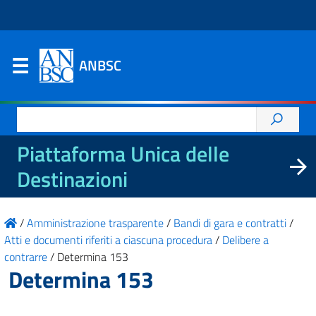
ANBSC
Ricerca
per:
Piattaforma Unica delle
Destinazioni
/
Amministrazione trasparente
/
Bandi di gara e contratti
/
Atti e documenti riferiti a ciascuna procedura
/
Delibere a
contrarre
/
Determina 153
Determina 153