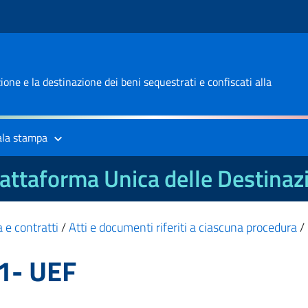
one e la destinazione dei beni sequestrati e confiscati alla
ala stampa
attaforma Unica delle Destinaz
 e contratti
/
Atti e documenti riferiti a ciascuna procedura
/
1- UEF