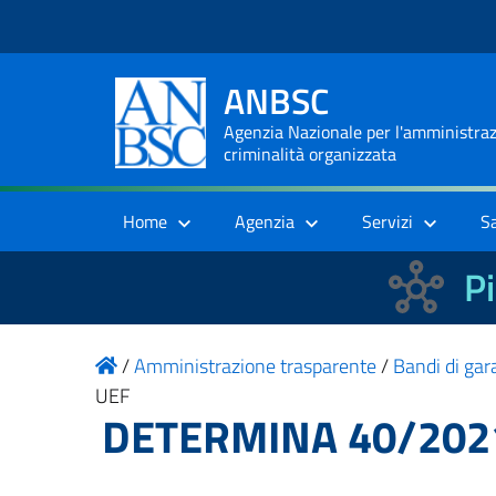
ANBSC
Agenzia Nazionale per l'amministrazi
criminalità organizzata
Home
Agenzia
Servizi
S
Pi
/
Amministrazione trasparente
/
Bandi di gara
UEF
DETERMINA 40/202