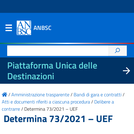
ANBSC
Ricerca
per:
Piattaforma Unica delle
Destinazioni
/
Amministrazione trasparente
/
Bandi di gara e contratti
/
Atti e documenti riferiti a ciascuna procedura
/
Delibere a
contrarre
/
Determina 73/2021 – UEF
Determina 73/2021 – UEF