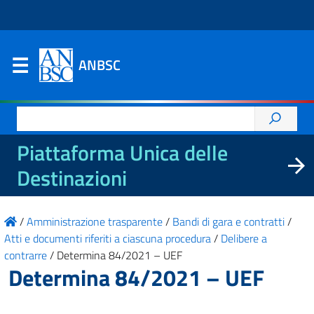
ANBSC
Ricerca
per:
Piattaforma Unica delle
Destinazioni
/
Amministrazione trasparente
/
Bandi di gara e contratti
/
Atti e documenti riferiti a ciascuna procedura
/
Delibere a
contrarre
/
Determina 84/2021 – UEF
Determina 84/2021 – UEF