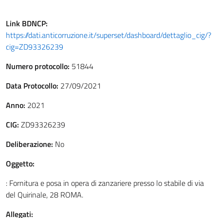
Link
BDNCP
:
https://dati.anticorruzione.it/superset/dashboard/dettaglio_cig/?
cig=ZD93326239
Numero protocollo:
51844
Data Protocollo:
27/09/2021
Anno:
2021
CIG:
ZD93326239
Deliberazione:
No
Oggetto:
: Fornitura e posa in opera di zanzariere presso lo stabile di via
del Quirinale, 28 ROMA.
Allegati: