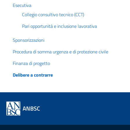
Esecutiva
Collegio consultivo tecnico (CCT)
Pari opportunità e inclusione lavorativa
Sponsorizzazioni
Procedura di somma urgenza e di protezione civile
Finanza di progetto
Delibere a contrarre
ANBSC