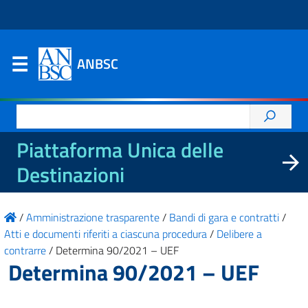
ANBSC
Ricerca
per:
Piattaforma Unica delle
Destinazioni
/
Amministrazione trasparente
/
Bandi di gara e contratti
/
Atti e documenti riferiti a ciascuna procedura
/
Delibere a
contrarre
/
Determina 90/2021 – UEF
Determina 90/2021 – UEF