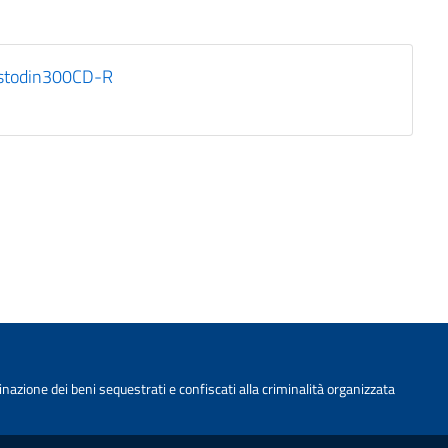
istodin300CD-R
nazione dei beni sequestrati e confiscati alla criminalità organizzata