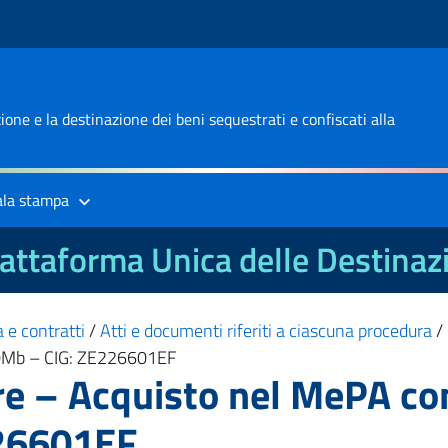
one e la destinazione dei beni sequestrati e confiscati alla
ala stampa
attaforma Unica delle Destinaz
 e contratti
/
Atti e documenti riferiti a ciascuna procedura
/
00Mb – CIG: ZE226601EF
re – Acquisto nel MePA co
26601EF