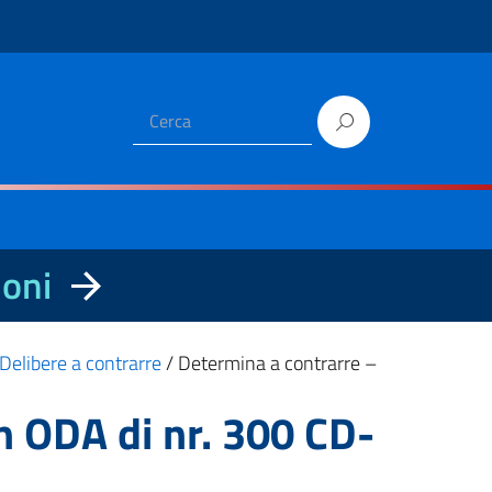
ioni
Delibere a contrarre
/
Determina a contrarre –
n ODA di nr. 300 CD-