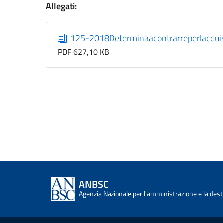
Allegati:
125-2018Determinaacontrarreperlacqu
PDF 627,10 KB
ANBSC
Agenzia Nazionale per l'amministrazione e la desti