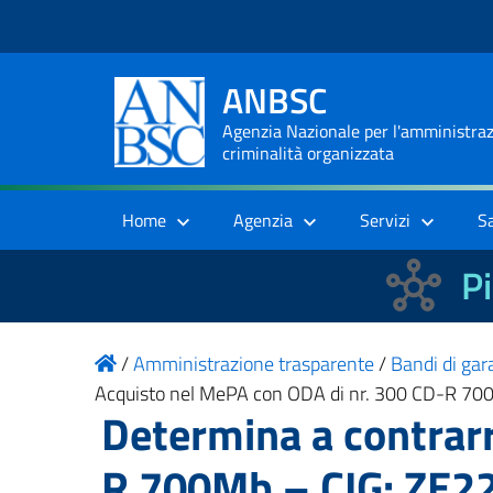
ANBSC
Agenzia Nazionale per l'amministrazi
criminalità organizzata
Home
Agenzia
Servizi
S
Pi
/
Amministrazione trasparente
/
Bandi di gara
Acquisto nel MePA con ODA di nr. 300 CD-R 7
Determina a contrar
R 700Mb – CIG: ZE2