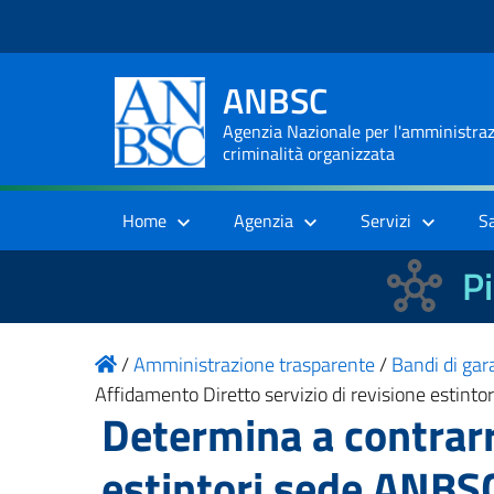
ANBSC
Agenzia Nazionale per l'amministrazi
criminalità organizzata
Home
Agenzia
Servizi
S
Pi
/
Amministrazione trasparente
/
Bandi di gara
Affidamento Diretto servizio di revisione estint
Determina a contrarr
estintori sede ANBS