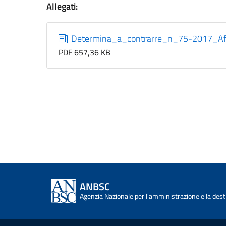
Allegati:
Determina_a_contrarre_n_75-2017_Affi
PDF 657,36 KB
ANBSC
Agenzia Nazionale per l'amministrazione e la desti