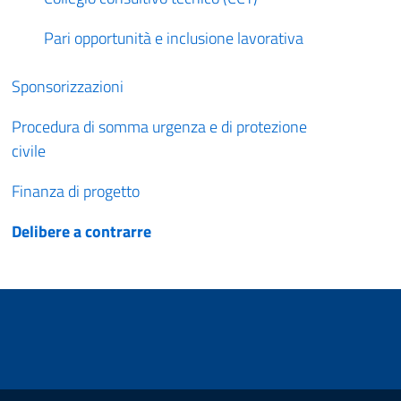
Pari opportunità e inclusione lavorativa
Sponsorizzazioni
Procedura di somma urgenza e di protezione
civile
Finanza di progetto
Delibere a contrarre