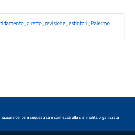
damento_diretto_revisione_estintori_Palermo
nazione dei beni sequestrati e confiscati alla criminalità organizzata