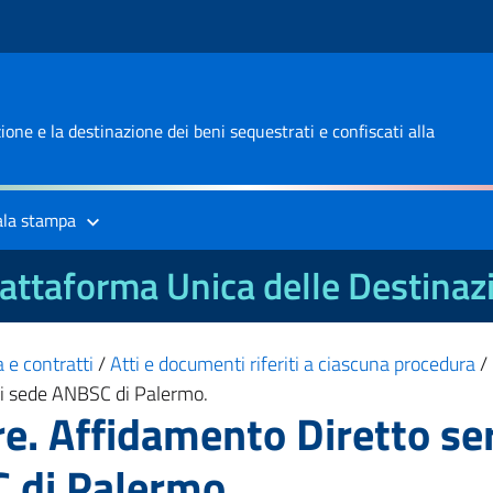
one e la destinazione dei beni sequestrati e confiscati alla
ala stampa
attaforma Unica delle Destinaz
 e contratti
/
Atti e documenti riferiti a ciascuna procedura
/
ori sede ANBSC di Palermo.
e. Affidamento Diretto ser
C di Palermo.